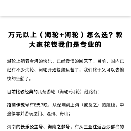
万元以上（海轮+河轮）怎么选？教
大家花钱我们是专业的
游轮上躺着看海的快乐，已经慢慢的回来了。目前，国内已
经有不少海轮、河轮开始复航运营了，我们终于又可以去愉
快的坐船了。
目前比较经典的几条游轮（海轮+河轮）线路有：
招商伊敦号
有8天7晚，从深圳到上海（或反之）的航线，中
途停靠并游玩厦门、温州、舟山；
海南的
长乐公主号
、
海南之梦号
，有从三亚往返西沙群岛的