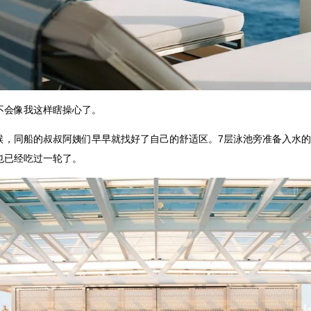
不会像我这样瞎操心了。
候，同船的叔叔阿姨们早早就找好了自己的舒适区。7层泳池旁准备入水
也已经吃过一轮了。