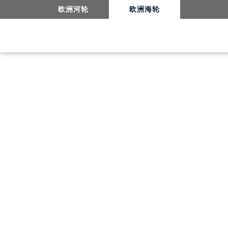
神户（大阪）
欧洲河轮
欧洲海轮