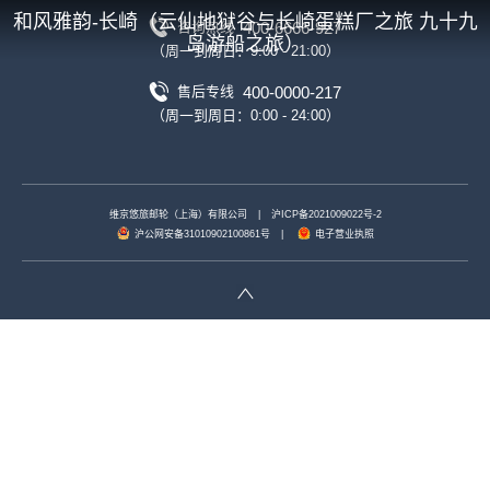
和风雅韵-长崎（云仙地狱谷与长崎蛋糕厂之旅 九十九
400-6666-927
咨询热线
岛游船之旅）
（周一到周日：9:00 - 21:00）
400-0000-217
售后专线
（周一到周日：0:00 - 24:00）
维京悠旅邮轮（上海）有限公司
|
沪ICP备2021009022号-2
沪公网安备31010902100861号
|
电子营业执照