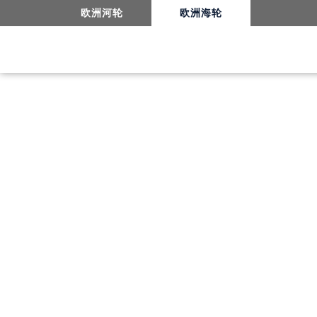
15日魅力之旅-佐世保
欧洲河轮
欧洲海轮