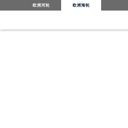
15日魅力之旅-航海日（day14）
欧洲河轮
欧洲海轮