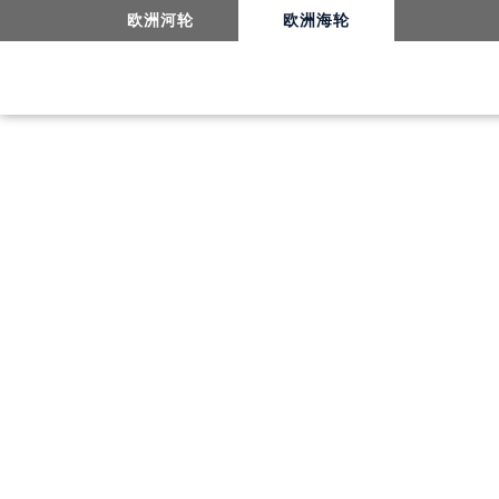
7日黄渤海中西文化之旅-航海日（day2）
欧洲河轮
欧洲海轮