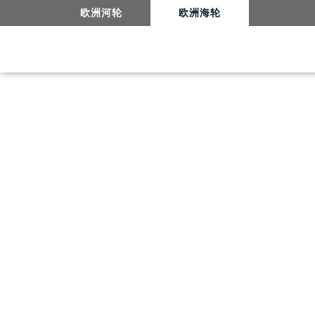
8日越南双城人文之旅-航海日（day6）
欧洲河轮
欧洲海轮