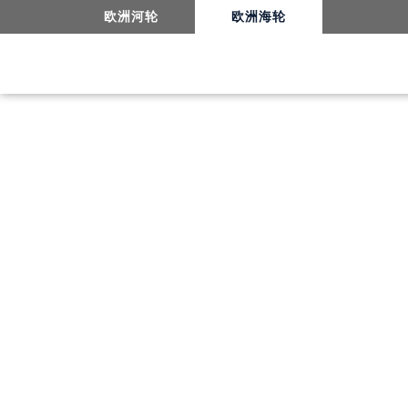
8日秀丽日韩之旅-长崎
欧洲河轮
欧洲海轮