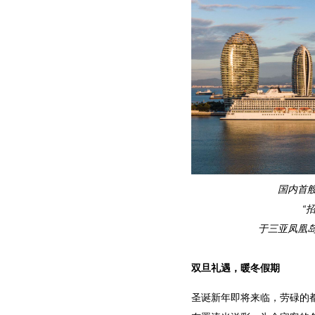
国内首
“
于三亚凤凰岛
双旦礼遇，暖冬假期
圣诞新年即将来临，劳碌的