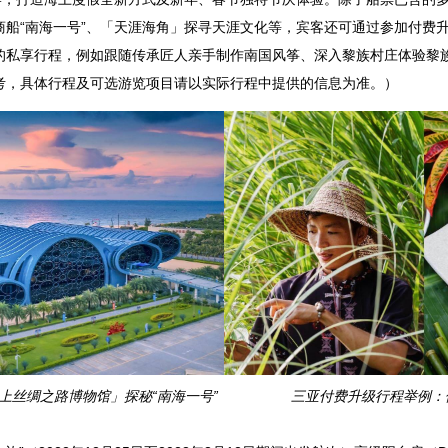
船“南海一号”、「天涯海角」探寻天涯文化等，宾客还可通过参加付费升
的私享行程，例如跟随传承匠人亲手制作南国风筝、深入黎族村庄体验黎
考，具体行程及可选游览项目请以实际行程中提供的信息为准。）
上丝绸之路博物馆」探秘“南海一号”
三亚付费升级行程举例：