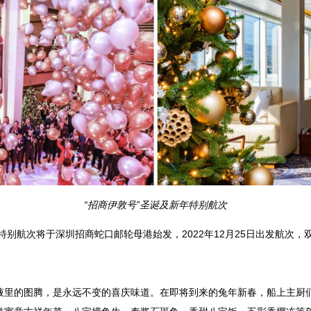
“招商伊敦号”圣诞及新年特别航次
特别航次将于深圳招商蛇口邮轮母港始发，2022年12月25日出发航次，双
液里的图腾，是永远不变的喜庆味道。在即将到来的兔年新春，船上主厨