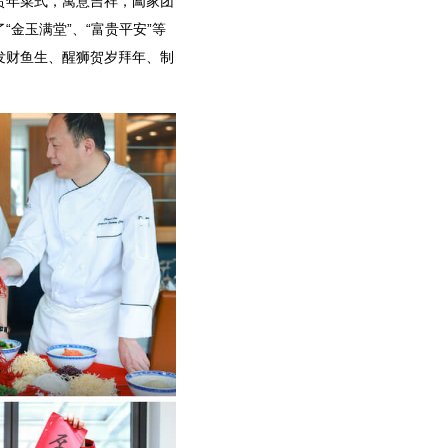
贺年菜式，寓意吉祥，阖家团
金玉满堂”、“富贵平安”等
发财鱼生、醒狮贺岁拜年、制