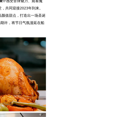
演
中感受音律魅力、观看魔
，共同迎接2023年到来。
高颜值甜点，打造出一场圣诞
的期许，将节日气氛漫延在船