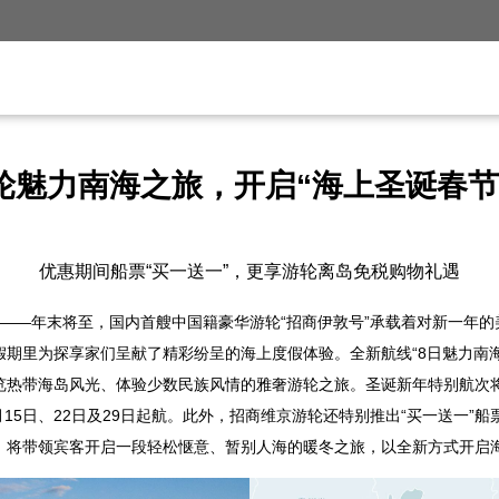
轮魅力南海之旅，开启“海上圣诞春节
优惠期间船票“买一送一”，更享游轮离岛免税购物礼遇
——年末将至，国内首艘中国籍豪华游轮“招商伊敦号”承载着对新一年
假期里为探享家们呈献了精彩纷呈的海上度假体验。全新航线“8日魅力南
热带海岛风光、体验少数民族风情的雅奢游轮之旅。圣诞新年特别航次将于2
1月15日、22日及29日起航。此外，招商维京游轮还特别推出“买一送一”
，将带领宾客开启一段轻松惬意、暂别人海的暖冬之旅，以全新方式开启