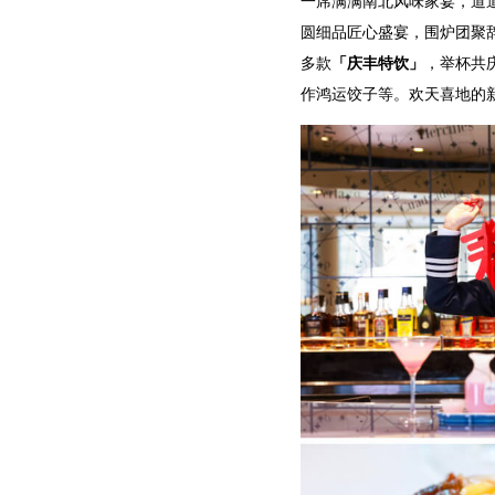
一席满满南北风味家宴，道
圆细品匠心盛宴，围炉团聚辞
多款
「庆丰特饮」
，举杯共
作鸿运饺子等。欢天喜地的