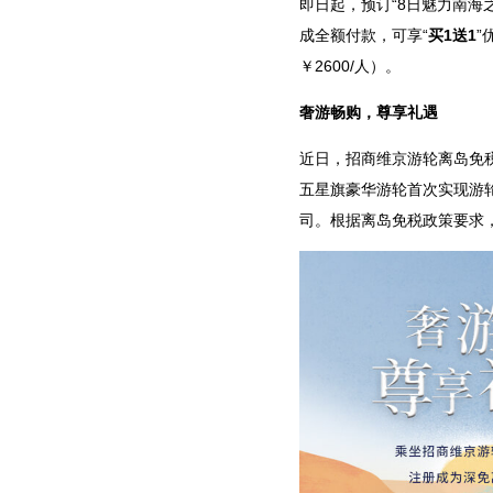
即日起，预订“8日魅力南海之
成全额付款，可享“
买1送1
”
￥2600/人）。
奢游畅购，尊享礼遇
近日，招商维京游轮离岛免
五星旗豪华游轮首次实现游
司。根据离岛免税政策要求