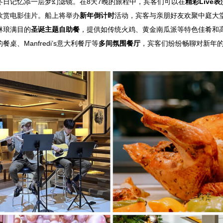
冬日记忆添一层梦幻滤镜。在8天7晚的旅程中，宾客们可以在
精彩Live表
欣赏电影佳片。船上将举办
新年倒计时
活动，宾客与亲朋好友欢聚中庭大堂
琳琅满目的
圣诞主题自助餐
，提供如传统火鸡、黄金南瓜派等特色佳肴和
、Manfredi’s意大利餐厅等
多间氛围餐厅
，宾客们纷纷畅聊对新年