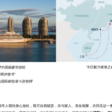
“8日魅力南海之
艘中国籍豪华游轮
招商伊敦号”
国际邮轮港 ©孙智韡
都市人期待身心放松，既可自我犒赏，亦与家人、亲友相聚，共同见证一