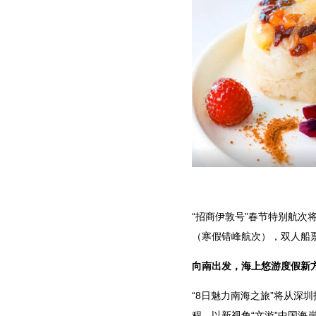
“招商伊敦号”春节特别航次将
（寒假错峰航次），双人船票折
向南出发，海上悠游度假新
“8日魅力南海之旅”将从深
程，以新视角“文游”中国