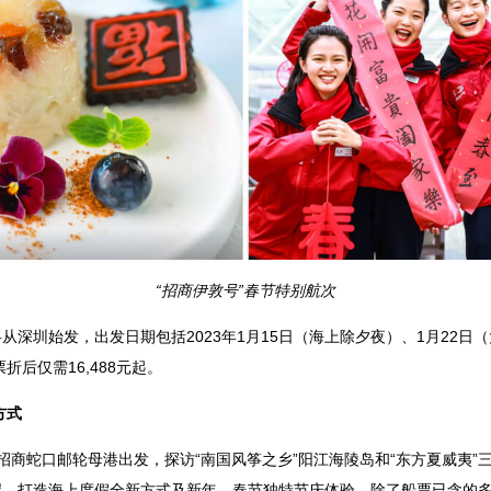
“招商伊敦号”春节特别航次
从深圳始发，出发日期包括2023年1月15日（海上除夕夜）、1月22日（
后仅需16,488元起。
方式
圳招商蛇口邮轮母港出发，探访“南国风筝之乡”阳江海陵岛和“东方夏威夷
海岸，打造海上度假全新方式及新年、春节独特节庆体验。除了船票已含的