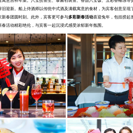
道寓意吉祥年菜。八宝捞鱼生、泰酱石斑鱼、香甜八宝饭、五彩香椰冻等
旧迎新。船上侍酒师以传统中式酒及满载寓意的食材，为宾客创意呈现了“
庆新春团圆时刻。此外，宾客更可参与
多彩新春活动
喜迎兔年，包括捞起
新春活动精彩绝伦，与宾客一起沉浸式感受浓郁新年氛围。