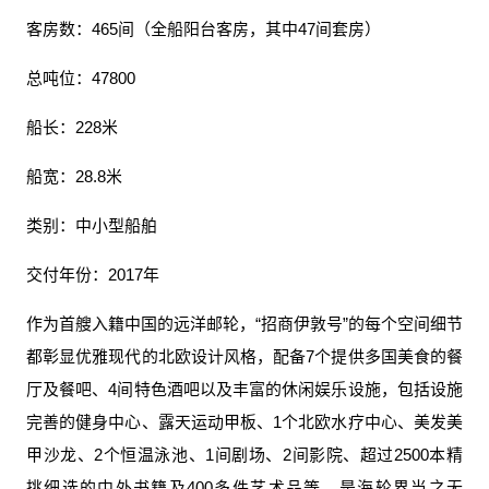
客房数：465间（全船阳台客房，其中47间套房）
总吨位：47800
船长：228米
船宽：28.8米
类别：中小型船舶
交付年份：2017年
作为首艘入籍中国的远洋邮轮，“招商伊敦号”的每个空间细节
都彰显优雅现代的北欧设计风格，配备7个提供多国美食的餐
厅及餐吧、4间特色酒吧以及丰富的休闲娱乐设施，包括设施
完善的健身中心、露天运动甲板、1个北欧水疗中心、美发美
甲沙龙、2个恒温泳池、1间剧场、2间影院、超过2500本精
挑细选的中外书籍及400多件艺术品等，是海轮界当之无