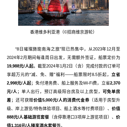
香港维多利亚港（©招商维京游轮）
“8日璀璨旖旎南海之旅”现已热售中，从2023年12月至
2024年2月期间每逢周日出发，无需额外签证，船票定价为
19,988元/人起
。截至2024年1月2日（含）完成付款的订单可
享超万元的“减、免、赠”福利——船票限时8.5折起，
立省
2,998元/人起
；免付港务费、船上服务及Wi-Fi费，立省
2,370
元/人
；单人出行，预订高级阳台房及以上房型，
可免单房
差
；还可获赠
价值5,000元/人的消费代金券
（适用于房型升
级、岸上游览/特色体验项目、船上酒水等付费项目）、
价值
888元/人基础游览套餐
（含停靠港口3项岸上游览项目）、
价
值1,316元/人臻享酒水套餐
等。