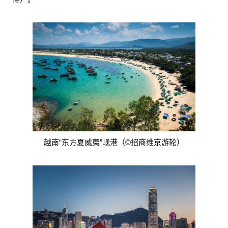
越南“东方夏威夷”岘港（©招商维京游轮）