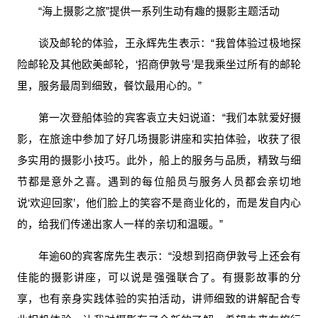
“海上摄影之旅”提供一系列生动有趣的摄影主题活动
谈及邮轮的体验，王永辉先生表示：“我曾体验过极地探
险邮轮及其他欧美邮轮，‘招商伊敦号’是我乘坐过所有的邮轮
里，服务最周到细致，餐饮最用心的。”
第一次登船体验的宾客袁立夫妇说道：“我们本就爱好摄
影，在旅途中参加了好几场摄影讲座和实拍体验，收获了很
多实用的摄影小技巧。此外，船上的服务与品质，精致与细
节都是意外之喜。遇到的每位船员与服务人员都会亲切地
说‘欢迎回家’，他们脸上的笑容不是商业化的，而是发自内心
的，给我们传递出家人一样的亲切和温暖。”
年逾60的宾客席先生表示：“没想到招商伊敦号上还会有
佳能的摄影讲座，可以说是强强联合了。有摄影故事的分
享，也有亲身实践体验的实拍活动，讲师细致的讲解配合专