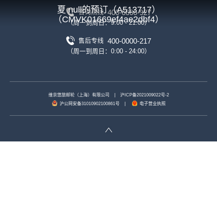
夏 null的预订（A513717）
400-6666-927
咨询热线
（CMVK01669ef4ae2dbf4）
（周一到周日：9:00 - 21:00）
400-0000-217
售后专线
（周一到周日：0:00 - 24:00）
维京悠旅邮轮（上海）有限公司
|
沪ICP备2021009022号-2
沪公网安备31010902100861号
|
电子营业执照