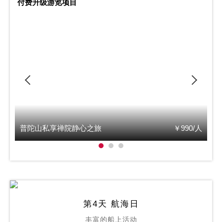
付费升级游览项目
0/人
普陀山私享禅院静心之旅
￥990/人
普
第4天 航海日
丰富的船上活动