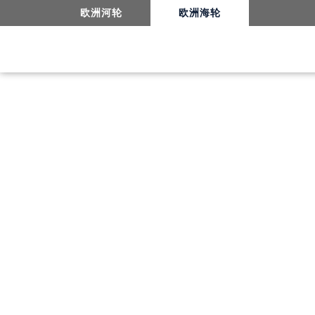
维京游轮开售2025年中国市场定制海轮航线
欧洲河轮
欧洲海轮