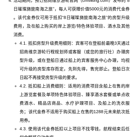
活动期间，预订招商维京游轮官网（cmviking.com）发布的“8
日璀璨旖旎南海之旅”，每人可获赠价值5000元的消费代金券
。该代金券仅可用于抵扣“8日璀璨旖旎南海之旅”的房型升级
费用，及在船上购买的岸上游览/特色体验项目、酒水及其他
消费。
4.1. 抵扣房型升级费用细则：宾客可在登船前最晚3天通过
招商维京游轮行程规划师或客服（或您的旅行社）办理房
型升级，或在登船日通过船上的宾客服务中心办理，均视
可升级的房型库存而定，先到先得，售完即止。登船日次
日起不再接受房型升级的要求。
4.2. 抵扣船上消费细则：适用的消费项目含船上在售的岸
上游览套餐及单项特色体验项目、臻享酒水套餐或单点收
费酒水、精品店商品、水疗护理项目、及船上的洗衣服
务；该代金券不适用于购买船上在售的1288元未来航次抵
用券。
4.3. 使用该代金券抵扣以上项目不找零钱，航程结束后任